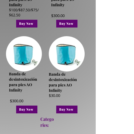
Infinity
Infinity
$100/$87.50/$75/
$62.50
$300.00
Buy Now
Buy Now
Banda de
Banda de
desintoxicación
desintoxicación
para pies AO
para pies AO
Infinity
Infinity
$30.00
$300.00
Buy Now
Buy Now
Catego
ries: