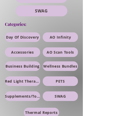
SWAG
Categories:
Day Of Discovery
AO Infinity
Accessories
AO Scan Tools
Business Building
Wellness Bundles
Red Light Therapy
PETS
Supplements/Topicals
SWAG
Thermal Reports