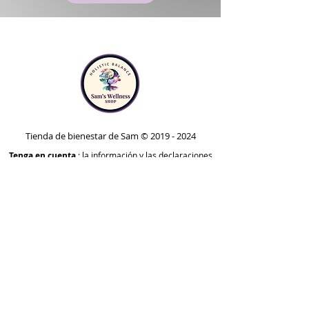
Tienda de bienestar de Sam ©
2019 - 2024
Tenga en cuenta
: la información y las declaraciones
proporcionadas en este sitio web no han sido
evaluadas ni aprobadas por la Administración de
Alimentos y Medicamentos (FDA). Los productos,
suplementos y remedios analizados no tienen como
objetivo diagnosticar, tratar, curar o prevenir ninguna
enfermedad o condición de salud. Se comparten solo
con fines informativos y no deben usarse como
sustituto del asesoramiento, diagnóstico o
tratamiento médico profesional. Siempre consulte
con un proveedor de atención médica calificado antes
de tomar cualquier decisión con respecto a su salud o
usar cualquier producto mencionado en este sitio.