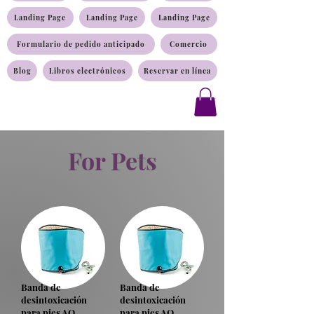
Landing Page
Landing Page
Landing Page
Formulario de pedido anticipado
Comercio
Blog
Libros electrónicos
Reservar en línea
For Pets
Banda de
Banda de
desintoxicación
desintoxicación
para pies AO
para pies AO