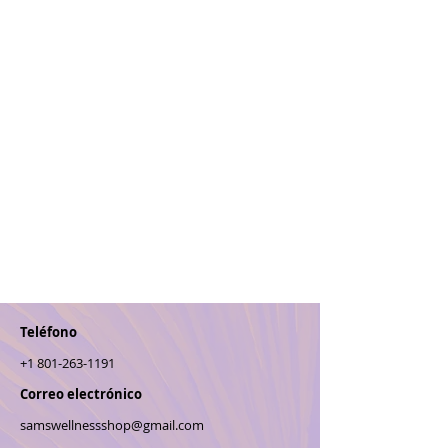
Teléfono
+1 801-263-1191
Correo electrónico
samswellnessshop@gmail.com