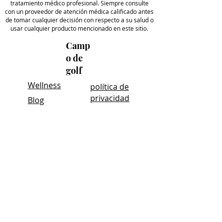
tratamiento médico profesional. Siempre consulte
con un proveedor de atención médica calificado antes
de tomar cualquier decisión con respecto a su salud o
usar cualquier producto mencionado en este sitio.
Camp
o de
golf
Wellness
política de
privacidad
Blog
Acerca
Condiciones
de
de servicio
Hacer un
Full
pedido
Disclaimer
Comer
Divulgación
cio
de afiliados
Reserv
ar en
línea
Libros