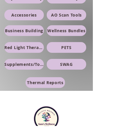
Accessories
AO Scan Tools
Business Building
Wellness Bundles
Red Light Therapy
PETS
Supplements/Topicals
SWAG
Thermal Reports