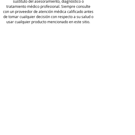
sustituto del asesoramiento, diagnóstico o
tratamiento médico profesional. Siempre consulte
con un proveedor de atención médica calificado antes
de tomar cualquier decisión con respecto a su salud o
usar cualquier producto mencionado en este sitio.
Camp
o de
golf
Wellness
política de
privacidad
Blog
Acerca
Condiciones
de
de servicio
Hacer un
Full
pedido
Disclaimer
Comer
Divulgación
cio
de afiliados
Reserv
ar en
línea