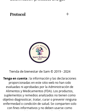
microbiome.*
As one of our most potent
Protocol
detoxification support
supplements, Para 3’s liquid
Para 3 is included in Step 3 of
tincture format allows the
the Foundational Protocol and
ingredients to be absorbed more
Phase 3 of the Comprehensive
rapidly and gives patients
Protocol.
complete control over dosing to
Note that Para 3 is safe to take
match their comfort levels.
at any point in time outside of
the protocols. Your healthcare
Note:
Because of its potency,
practitioner may recommend
Para 3 should be cycled and taken
taking it at different stages,
Tienda de bienestar de Sam ©
2019 - 2024
for three weeks on, one week off.
based on your unique needs.
Tenga en cuenta
The other Para products do not
: la información y las declaraciones
proporcionadas en este sitio web no han sido
need to be cycled like this.
evaluadas ni aprobadas por la Administración de
Alimentos y Medicamentos (FDA). Los productos,
suplementos y remedios analizados no tienen como
objetivo diagnosticar, tratar, curar o prevenir ninguna
enfermedad o condición de salud. Se comparten solo
con fines informativos y no deben usarse como