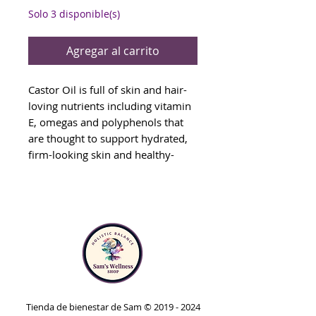
Solo 3 disponible(s)
Agregar al carrito
Castor Oil is full of skin and hair-
loving nutrients including vitamin
E, omegas and polyphenols that
are thought to support hydrated,
firm-looking skin and healthy-
looking hair
Used for centuries as a beauty
cabinet staple, Castor Oil is
nature’s original skin, hair, lash
and brow moisturizer, natural
makeup remover, and ultimate
carrier oil.
100% pure
Tienda de bienestar de Sam ©
2019 - 2024