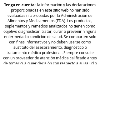
Hexane-free
Tenga en cuenta
: la información y las declaraciones
USDA certified organic
proporcionadas en este sitio web no han sido
Extra virgin
evaluadas ni aprobadas por la Administración de
Alimentos y Medicamentos (FDA). Los productos,
Amber glass bottle
suplementos y remedios analizados no tienen como
objetivo diagnosticar, tratar, curar o prevenir ninguna
------------------------------------------------
enfermedad o condición de salud. Se comparten solo
con fines informativos y no deben usarse como
---------------------
sustituto del asesoramiento, diagnóstico o
tratamiento médico profesional. Siempre consulte
100% Organic Castor Oil
(Ricinus
con un proveedor de atención médica calificado antes
de tomar cualquier decisión con respecto a su salud o
communis)
usar cualquier producto mencionado en este sitio.
Camp
Castor Oil is rich in skin and hair-
loving nutrients including vitamin
o de
E, omegas and polyphenols that
golf
support hydrated, firm-looking
Wellness
política de
skin and healthy-looking hair.
privacidad
Blog
Acerca
Condiciones
Queen of the Thrones® Organic
de
de servicio
Golden Castor Oil is always:
Hacer un
Bottled in amber glass to