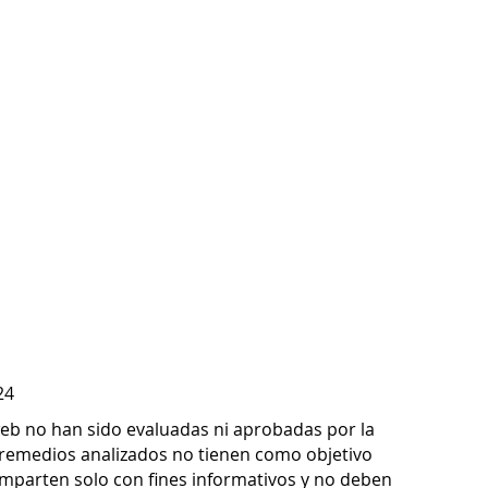
recommend taking it at
 based on your unique needs.
24
 web no han sido evaluadas ni aprobadas por la
remedios analizados no tienen como objetivo
omparten solo con fines informativos y no deben