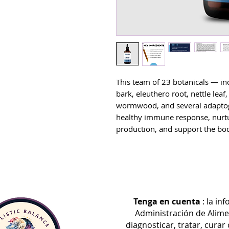
This team of 23 botanicals — inc
bark, eleuthero root, nettle leaf
wormwood, and several adaptoge
healthy immune response, nurt
production, and support the bod
The liquid tincture format pro
potency, as well as allows for 
tincture, IS-BORR has higher po
For those who are sensitive, it’
Tenga en cuenta
: la in
gradually working up to the re
Administración de Alime
diagnosticar, tratar, cura