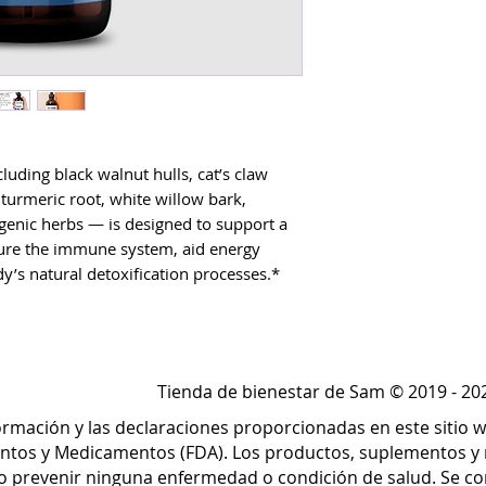
practitioner may 
different stages,
luding black walnut hulls, cat’s claw
, turmeric root, white willow bark,
nic herbs — is designed to support a
ure the immune system, aid energy
y’s natural detoxification processes.*
motes faster absorption and maximum
customized dosing. As a concentrated
tency than capsules.
Tienda de bienestar de Sam © 2019 - 20
s recommended to start with a low dose,
formación y las declaraciones proporcionadas en este sitio
commended daily dose.
ntos y Medicamentos (FDA). Los productos, suplementos y 
r o prevenir ninguna enfermedad o condición de salud. Se c