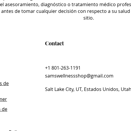
el asesoramiento, diagnóstico o tratamiento médico profe
o antes de tomar cualquier decisión con respecto a su salu
sitio.
Contact
+1 801-263-1191
samswellnessshop@gmail.com
s de
Salt Lake City, UT, Estados Unidos, Uta
imer
n de