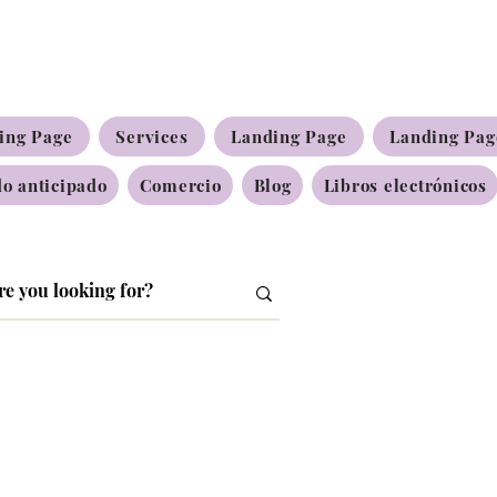
ing Page
Services
Landing Page
Landing Pag
o anticipado
Comercio
Blog
Libros electrónicos