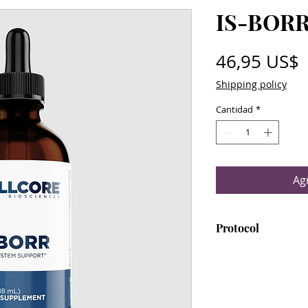
IS-BOR
P
46,95 US$
Shipping policy
Cantidad
*
Agr
Protocol
IS-BORR is include
Comprehensive Pr
Note that IS-BORR 
time outside of t