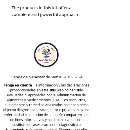
The products in this kit offer a
complete and powerful approach
to long-term immune support and
detoxification, especially in the
face of modern-day health
challenges.*
Formulated with antioxidant-rich
ingredients proven to support
proper immune and inflammatory
responses – including nattokinase,
Tienda de bienestar de Sam ©
2019 - 2024
cayenne pepper fruit, and
Tenga en cuenta
: la información y las declaraciones
quercetin – the ImmunoSpike Kit
proporcionadas en este sitio web no han sido
combines our most potent
evaluadas ni aprobadas por la Administración de
Alimentos y Medicamentos (FDA). Los productos,
immunity formulations that also
suplementos y remedios analizados no tienen como
aid normal blood flow and
objetivo diagnosticar, tratar, curar o prevenir ninguna
viscosity, overall cardiovascular
enfermedad o condición de salud. Se comparten solo
con fines informativos y no deben usarse como
function, and respiratory health.*
sustituto del asesoramiento, diagnóstico o
When taken together, these three
tratamiento médico profesional. Siempre consulte