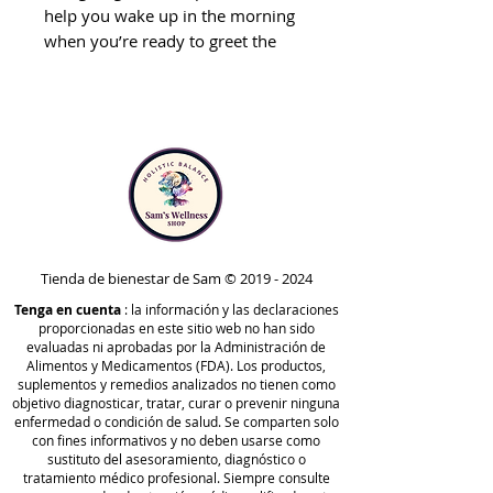
help you wake up in the morning
when you’re ready to greet the
day.
Elevate your daily self-care
routines with a simple practice
that:
Gently exfoliates the skin
Helps you wake up in the
morning
Promotes energetic flow
Tienda de bienestar de Sam ©
2019 - 2024
Tenga en cuenta
: la información y las declaraciones
Your Queen of the Thrones®
proporcionadas en este sitio web no han sido
Bamboo Dry Brush is made with:
evaluadas ni aprobadas por la Administración de
Alimentos y Medicamentos (FDA). Los productos,
Bamboo bristles so you can
suplementos y remedios analizados no tienen como
gently exfoliate your skin
objetivo diagnosticar, tratar, curar o prevenir ninguna
without plastics and synthetic
enfermedad o condición de salud. Se comparten solo
con fines informativos y no deben usarse como
fibers
sustituto del asesoramiento, diagnóstico o
A secure hand strap
tratamiento médico profesional. Siempre consulte