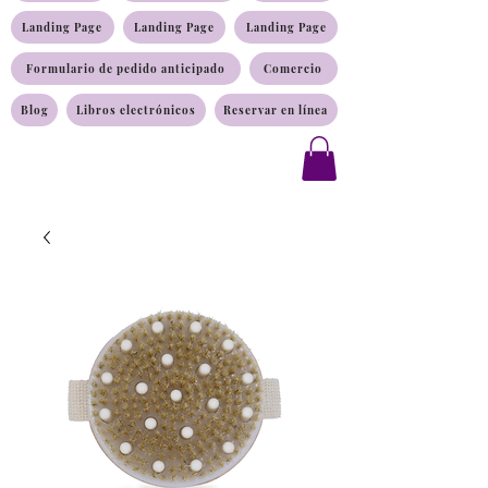
Landing Page
Landing Page
Landing Page
Formulario de pedido anticipado
Comercio
Blog
Libros electrónicos
Reservar en línea