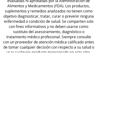
evaluadas ni aprobadas por la Administración de
Alimentos y Medicamentos (FDA). Los productos,
suplementos y remedios analizados no tienen como
objetivo diagnosticar, tratar, curar o prevenir ninguna
enfermedad o condición de salud. Se comparten solo
con fines informativos y no deben usarse como
sustituto del asesoramiento, diagnóstico o
tratamiento médico profesional. Siempre consulte
con un proveedor de atención médica calificado antes
de tomar cualquier decisión con respecto a su salud o
usar cualquier producto mencionado en este sitio.
Camp
o de
golf
Wellness
política de
privacidad
Blog
Acerca
Condiciones
de
de servicio
Hacer un
Full
pedido
Disclaimer
Comer