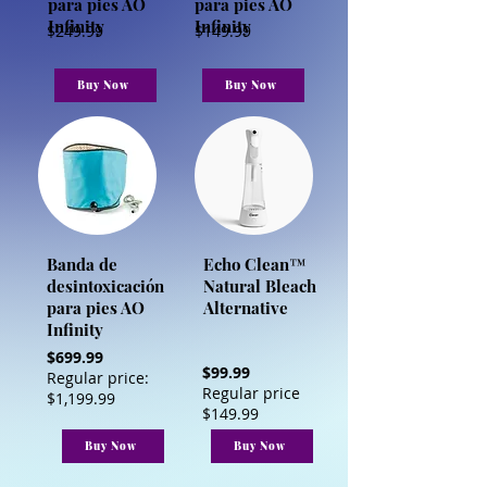
para pies AO
para pies AO
Infinity
Infinity
$249.99
$149.99
Buy Now
Buy Now
Banda de
Echo Clean™
desintoxicación
Natural Bleach
para pies AO
Alternative
Infinity
$699.99
$99.99
Regular price:
Regular price
$1,199.99
$149.99
Buy Now
Buy Now