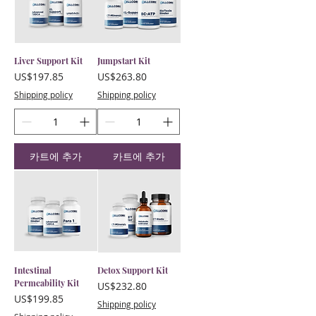
Liver Support Kit
Jumpstart Kit
가격
가격
US$197.85
US$263.80
Shipping policy
Shipping policy
카트에 추가
카트에 추가
Intestinal
Detox Support Kit
Permeability Kit
가격
US$232.80
가격
US$199.85
Shipping policy