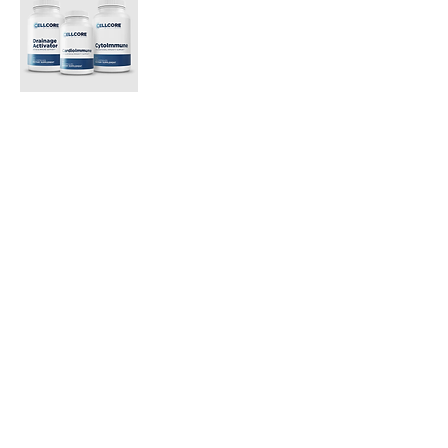
ImmunoSpike Kit
가격
US$199.85
Shipping policy
카트에 추가