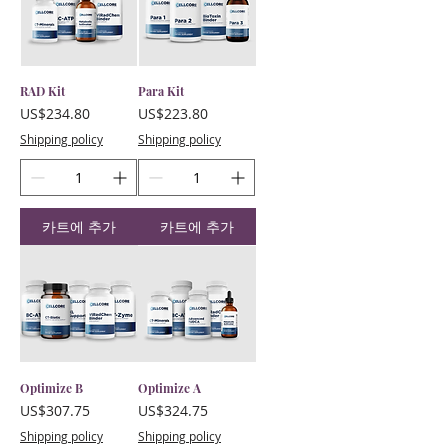
RAD Kit
Para Kit
가격
가격
US$234.80
US$223.80
Shipping policy
Shipping policy
카트에 추가
카트에 추가
Optimize B
Optimize A
가격
가격
US$307.75
US$324.75
Shipping policy
Shipping policy