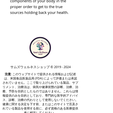
components of your body in the
proper order to get to the true
sources holding back your health.
The Foundational Protocol
provides a four-phased proven
approach to put you on the road
to recovery by guiding you
through a true detox experience.
This step-by-step process allows
the body to detox efficiently by
first ensuring the drainage funnel
サムズウェルネスショップ ©
2019 - 2024
is functioning properly, and
注意
: このウェブサイトで提供される情報および記述
supporting mitochondrial energy.
は、米国食品医薬品局 (FDA) によって評価または承認
Each step thereafter supports the
されていません。ここで取り上げられている製品、サプ
リメント、治療法は、病気や健康状態の診断、治療、治
detoxification process throughout
癒、予防を目的としたものではありません。これらは情
the body, increasing coverage with
報提供のみを目的としており、専門的な医学的アドバイ
each step.
ス、診断、治療の代わりとして使用しないでください。
健康に関する決定を下す前、またはこのサイトで言及さ
れている製品を使用する前に、必ず資格のある医療提供
者に相談してください。