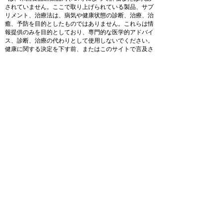
されていません。ここで取り上げられている製品、サプ
リメント、治療法は、病気や健康状態の診断、治療、治
癒、予防を目的としたものではありません。これらは情
報提供のみを目的としており、専門的な医学的アドバイ
ス、診断、治療の代わりとして使用しないでください。
健康に関する決定を下す前、またはこのサイトで言及さ
れている製品を使用する前に、必ず資格のある医療提供
者に相談してください。
リンク
ウェルネ
プライバシー
ス
ポリシー
ブロ
利用規約
グ
Full
につい
Disclaimer
て
アフィリエ
予約注文
イト開示
店
オンラ
イン予
約