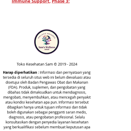
Immune Support
,
Phase 3:
Whole Body Immune Support
,
and
Phase 4A: Systemic Detox
of our comperehensive
protocol. It's essential to
prepare your body properly to
get the full benefit of our
advanced products.
Building on the progress made in
Toko Kesehatan Sam ©
2019 - 2024
Phase 4A, Phase 4B carries on to
Harap diperhatikan
: Informasi dan pernyataan yang
promote cleansing within and
tersedia di seluruh situs web ini belum dievaluasi atau
beyond the gut. It consists of
disetujui oleh Badan Pengawas Obat dan Makanan
(FDA). Produk, suplemen, dan pengobatan yang
Advanced TUDCA, BC-ATP, CT-
dibahas tidak dimaksudkan untuk mendiagnosis,
Biotic, HM-ET Binder, and
mengobati, menyembuhkan, atau mencegah penyakit
Metabolic Activator.
atau kondisi kesehatan apa pun. Informasi tersebut
dibagikan hanya untuk tujuan informasi dan tidak
boleh digunakan sebagai pengganti saran medis,
Advanced TUDCA is added back to
diagnosis, atau pengobatan profesional. Selalu
this phase to continue promoting
konsultasikan dengan penyedia layanan kesehatan
yang berkualifikasi sebelum membuat keputusan apa
healthy liver function and bile