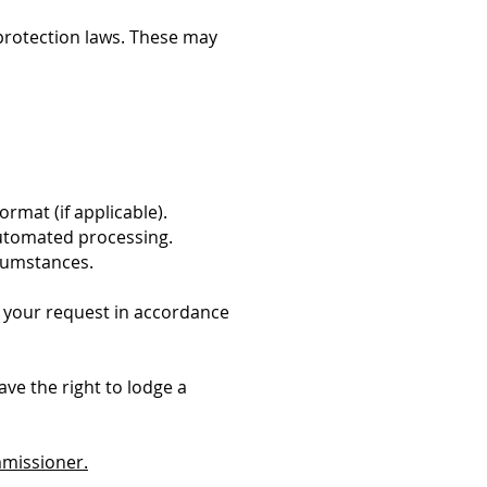
 protection laws. These may
rmat (if applicable).
automated processing.
rcumstances.
ss your request in accordance
ave the right to lodge a
mmissioner.