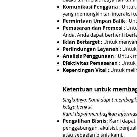
Komunikasi Pengguna
: Untuk
yang memungkinkan interaksi te
Permintaan Umpan Balik
: Un
Pemasaran dan Promosi
: Unt
Anda. Anda dapat berhenti ber
Iklan Bertarget
: Untuk menyamp
Perlindungan Layanan
: Untuk
Analisis Penggunaan
: Untuk m
Efektivitas Pemasaran
: Untuk
Kepentingan Vital
: Untuk meli
Ketentuan untuk membagi
Singkatnya: Kami dapat membagika
ketiga berikut.
Kami dapat membagikan informasi 
Pengalihan Bisnis:
Kami dapat 
penggabungan, akuisisi, penjual
atau sebagian bisnis kami.