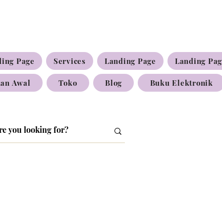
ding Page
Services
Landing Page
Landing Pa
an Awal
Toko
Blog
Buku Elektronik