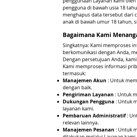
penggunaan Layanan kami oleh 
pengguna di bawah usia 18 tah
menghapus data tersebut dari c
anak di bawah umur 18 tahun, s
Bagaimana Kami Menanga
Singkatnya: Kami memproses in
berkomunikasi dengan Anda, m
Dengan persetujuan Anda, kami
Kami memproses informasi priba
termasuk:
Manajemen Akun
: Untuk memf
dengan baik.
Pengiriman Layanan
: Untuk m
Dukungan Pengguna
: Untuk 
layanan kami.
Pembaruan Administratif
: Un
relevan lainnya.
Manajemen Pesanan
: Untuk 
dilakukan melalui Layanan kami.