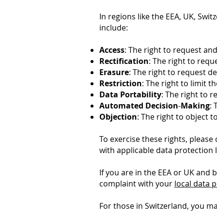
In regions like the EEA, UK, Swi
include:
Access
: The right to request an
Rectification
: The right to req
Erasure
: The right to request d
Restriction
: The right to limit 
Data Portability
: The right to 
Automated Decision
-
Making
:
Objection
: The right to object 
To exercise these rights, please
with applicable data protection 
If you are in the EEA or UK and 
complaint with your
local data p
For those in Switzerland, you m