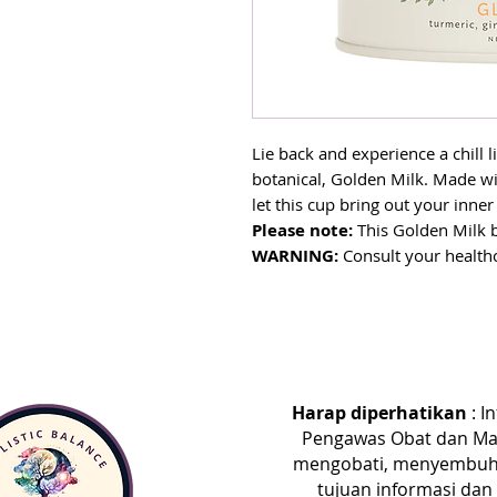
Lie back and experience a chill 
botanical, Golden Milk. Made wi
let this cup bring out your inne
Please note:
This Golden Milk b
WARNING:
Consult your healthc
pregnant or nursing, taking any
condition.
Harap diperhatikan
: I
Pengawas Obat dan Mak
mengobati, menyembuhka
tujuan informasi dan