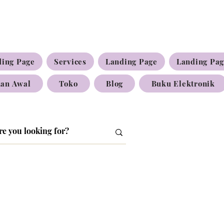
ding Page
Services
Landing Page
Landing Pa
an Awal
Toko
Blog
Buku Elektronik