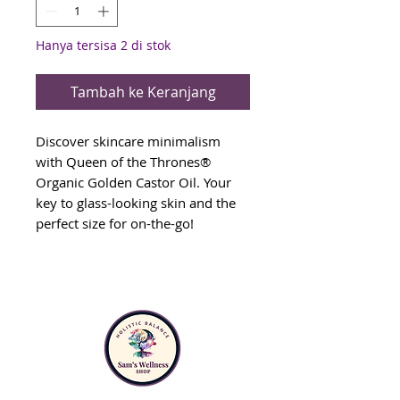
Hanya tersisa 2 di stok
Tambah ke Keranjang
Discover skincare minimalism
with Queen of the Thrones®
Organic Golden Castor Oil. Your
key to glass-looking skin and the
perfect size for on-the-go!
Unlock beauty minimalism with
Organic Golden Castor Oil
Your key to simple and versatile
self-care…
Moisturizes skin to help
support glass-looking skin