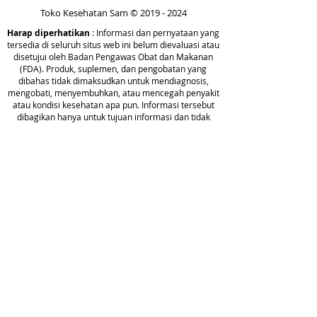
Reduces the appearance of fine
Toko Kesehatan Sam ©
2019 - 2024
lines and wrinkles
Harap diperhatikan
: Informasi dan pernyataan yang
Non-comedogenic (unlikely to
tersedia di seluruh situs web ini belum dievaluasi atau
clog pores)
disetujui oleh Badan Pengawas Obat dan Makanan
(FDA). Produk, suplemen, dan pengobatan yang
Supports thicker-looking hair,
dibahas tidak dimaksudkan untuk mendiagnosis,
eyelashes and eyebrows
mengobati, menyembuhkan, atau mencegah penyakit
Conditioning and hydrating for
atau kondisi kesehatan apa pun. Informasi tersebut
dibagikan hanya untuk tujuan informasi dan tidak
hair and scalp
boleh digunakan sebagai pengganti saran medis,
Refreshes dull nails and
diagnosis, atau pengobatan profesional. Selalu
supports healthy-looking nails
konsultasikan dengan penyedia layanan kesehatan
yang berkualifikasi sebelum membuat keputusan apa
Promotes an even skin tone
pun terkait kesehatan Anda atau menggunakan
and firm-looking skin
produk apa pun yang disebutkan di situs ini.
------------------------------------------------
Tauta
---------
n
100% Organic Castor
Oil
-
(Ricinus communis)
Wellness
Kebijakan
Privasi
Blog
Castor Oil is full of skin and hair-
Tentan
Ketentuan
loving nutrients including vitamin
g
Layanan
E, omegas and polyphenols that