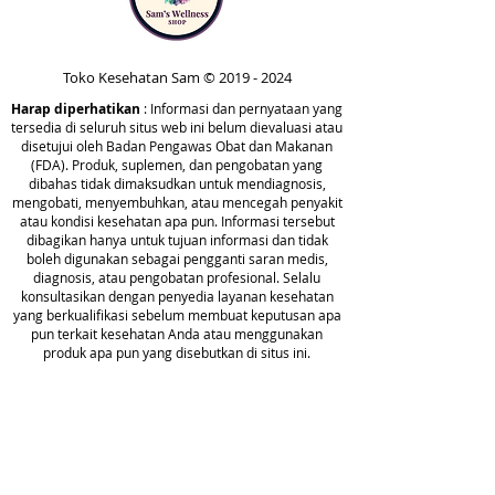
underlying issues that may affect
your overall health.
Toko Kesehatan Sam ©
2019 - 2024
By carefully analyzing your
Harap diperhatikan
: Informasi dan pernyataan yang
responses, the CellCore
tersedia di seluruh situs web ini belum dievaluasi atau
Assessment offers insights into
disetujui oleh Badan Pengawas Obat dan Makanan
(FDA). Produk, suplemen, dan pengobatan yang
your body's unique needs, lifestyle
dibahas tidak dimaksudkan untuk mendiagnosis,
factors, and health challenges. The
mengobati, menyembuhkan, atau mencegah penyakit
extensive nature of the
atau kondisi kesehatan apa pun. Informasi tersebut
dibagikan hanya untuk tujuan informasi dan tidak
questionnaire allows for a holistic
boleh digunakan sebagai pengganti saran medis,
view of your health, considering
diagnosis, atau pengobatan profesional. Selalu
everything from dietary habits and
konsultasikan dengan penyedia layanan kesehatan
yang berkualifikasi sebelum membuat keputusan apa
environmental exposures to
pun terkait kesehatan Anda atau menggunakan
emotional stressors and past
produk apa pun yang disebutkan di situs ini.
medical history.
Tauta
n
Upon completion, you will receive
a personalized report outlining
Wellness
Kebijakan
your results and
Privasi
Blog