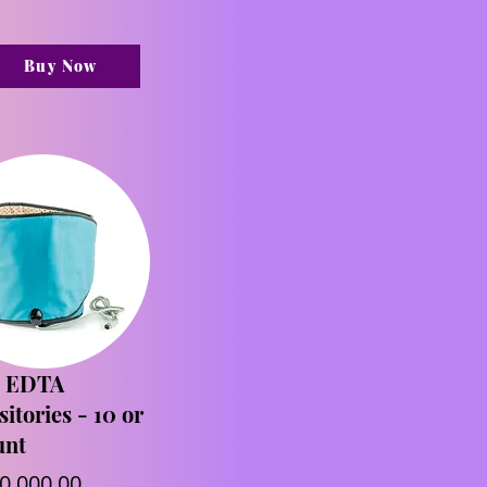
Buy Now
 EDTA
itories - 10 or
unt
0.000,00