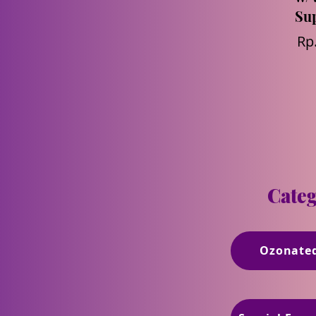
Sup
Rp
Categ
Ozonated