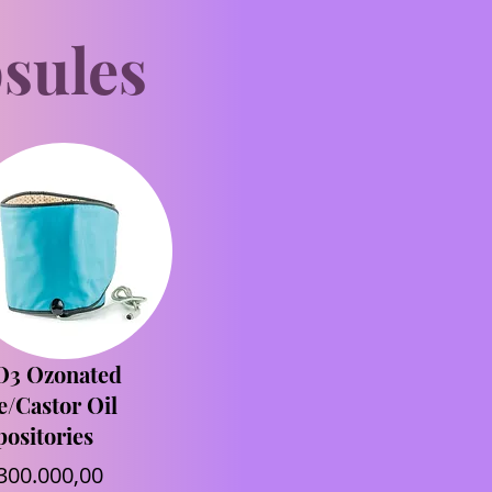
sules
O3 Ozonated
e/Castor Oil
ositories
300.000,00