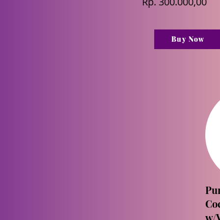
Rp. 300.000,00
Buy Now
Pu
Coc
w/