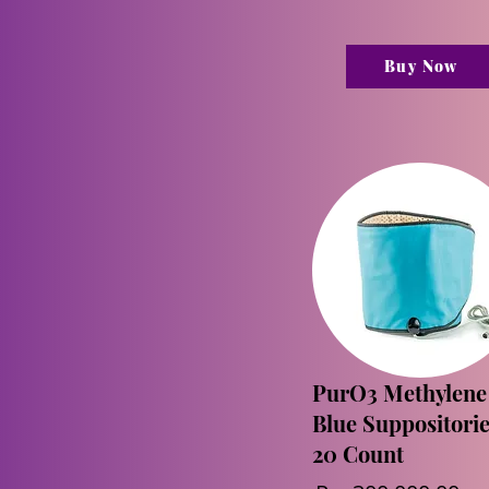
Buy Now
PurO3 Methylene
Blue Suppositorie
20 Count