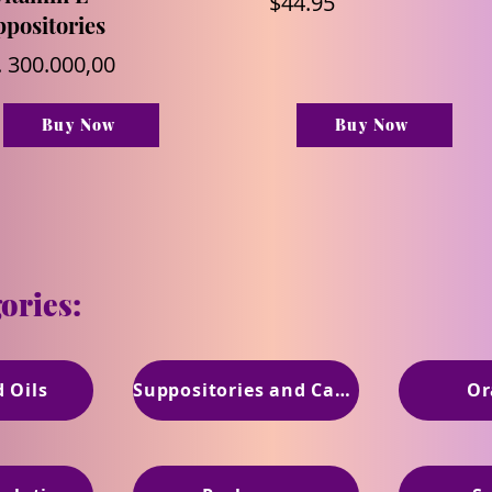
$44.95
positories
. 300.000,00
Buy Now
Buy Now
ories:
 Oils
Suppositories and Capsules
Or