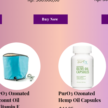
Buy Now
rO3 Ozonated
PurO3 Ozonated
onut Oil
Hemp Oil Capsules
Vitamin E