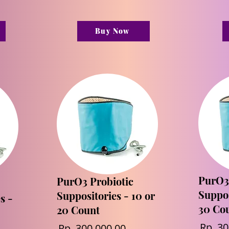
Buy Now
PurO3
PurO3 Probiotic
Suppos
Suppositories - 10 or
s -
30 Co
20 Count
Rp. 30
Rp. 300.000,00