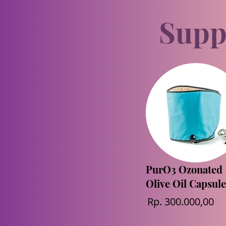
Supp
PurO3 Ozonated
Olive Oil Capsule
Rp. 300.000,00