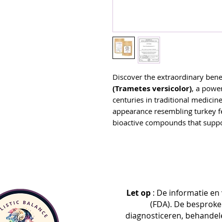
Discover the extraordinary bene
(Trametes versicolor)
, a powe
centuries in traditional medicine
appearance resembling turkey fe
bioactive compounds that support
Key Benefits:
🌿
Immune Support
– Rich in 
glucans, Turkey Tail Mushroom 
immune system, enhancing your
🌿
Gut Health
– Promotes a he
the growth of beneficial bacteri
Let op
: De informatie en
wellness.
(FDA). De besproke
🌿
Rich in Antioxidants
– Help
diagnosticeren, behandel