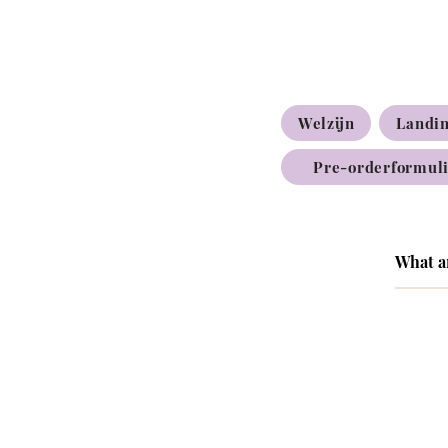
Welzijn
Landi
Pre-orderformul