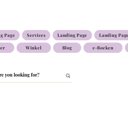
ng Page
Services
Landing Page
Landing Pag
ier
Winkel
Blog
e-Boeken