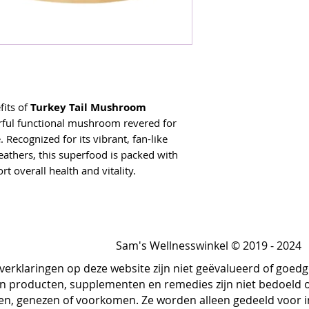
fits of
Turkey Tail Mushroom
rful functional mushroom revered for
. Recognized for its vibrant, fan-like
athers, this superfood is packed with
 overall health and vitality.
polysaccharopeptides (PSP) and beta-
helps strengthen and balance the
 body’s natural defenses.
Sam's Wellnesswinkel © 2019 - 2024
althy gut microbiome by encouraging
a, supporting digestion and overall
 verklaringen op deze website zijn niet geëvalueerd of goe
n producten, supplementen en remedies zijn niet bedoeld 
s combat oxidative stress and
en, genezen of voorkomen. Ze worden alleen gedeeld voor 