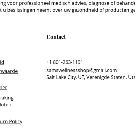
 from damage and promoting healthy
ing voor professioneel medisch advies, diagnose of behandel
t u beslissingen neemt over uw gezondheid of producten g
des natural energy support without
 balanced and vibrant throughout the
Contact
ully processed to preserve its natural
rtificial additives.
id
+1 801-263-1191
, and effectiveness.
samswellnessshop@gmail.com
rwaarde
 your daily routine and experience
Salt Lake City, UT, Verenigde Staten, Ut
er health and well-being. Whether in tea,
y Tail delivers powerful results in
imer
aking
loten
urn Policy