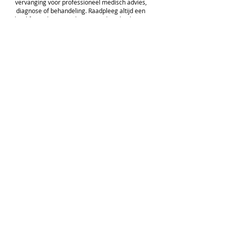
vervanging voor professioneel medisch advies,
diagnose of behandeling. Raadpleeg altijd een
gekwalificeerde zorgverlener voordat u beslissingen
neemt over uw gezondheid of producten gebruikt die
op deze site worden genoemd.
Koppe
lingen
Wellness
Privacybeleid
Blog
Servicevoor
Over
waarden
Vooraf
Full
bestellen
Disclaimer
Winkel
Openbaar
Online
making van
boeke
aangeslote
n
n partijen
e-Boeken
Refund/Return
Policy