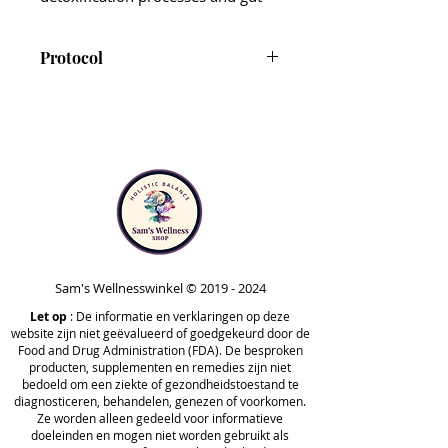
microbiome.*
As one of our most potent
Protocol
detoxification support
supplements, Para 3’s liquid
Para 3 is included in Step 3 of
tincture format allows the
the Foundational Protocol and
ingredients to be absorbed more
Phase 3 of the Comprehensive
rapidly and gives patients
Protocol.
complete control over dosing to
Note that Para 3 is safe to take
match their comfort levels.
at any point in time outside of
the protocols. Your healthcare
Note:
Because of its potency,
practitioner may recommend
Para 3 should be cycled and taken
taking it at different stages,
Sam's Wellnesswinkel ©
2019 - 2024
for three weeks on, one week off.
based on your unique needs.
Let op
The other Para products do not
: De informatie en verklaringen op deze
website zijn niet geëvalueerd of goedgekeurd door de
need to be cycled like this.
Food and Drug Administration (FDA). De besproken
producten, supplementen en remedies zijn niet
bedoeld om een ziekte of gezondheidstoestand te
diagnosticeren, behandelen, genezen of voorkomen.
Ze worden alleen gedeeld voor informatieve
doeleinden en mogen niet worden gebruikt als