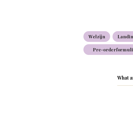
Welzijn
Landi
Pre-orderformul