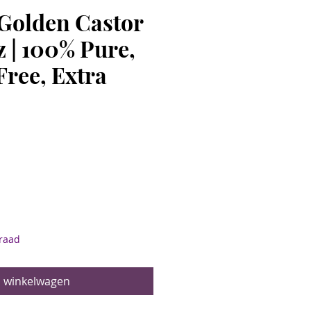
Golden Castor
z | 100% Pure,
ree, Extra
rijs
raad
n winkelwagen