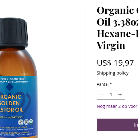
Organic 
Oil 3.38o
Hexane-F
Virgin
P
US$ 19,97
Shipping policy
Aantal
*
Nog maar 2 op voor
I