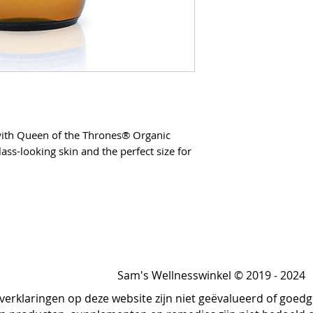
with Queen of the Thrones® Organic
ass-looking skin and the perfect size for
 self-care…
ort glass-looking skin
Sam's Wellnesswinkel © 2019 - 2024
ne lines and wrinkles
 clog pores)
 verklaringen op deze website zijn niet geëvalueerd of goe
r, eyelashes and eyebrows