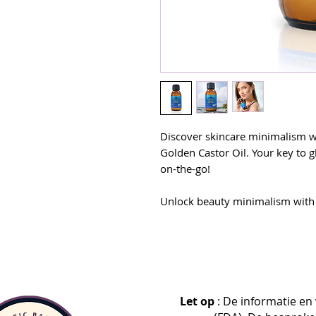
Discover skincare minimalism 
Golden Castor Oil. Your key to gl
on-the-go!
Unlock beauty minimalism with
Organic Golden Castor Oil
Your key to simple and versatile
Moisturizes skin to help supp
Reduces the appearance of fi
Non-comedogenic (unlikely to
Let op
: De informatie en
Supports thicker-looking hai