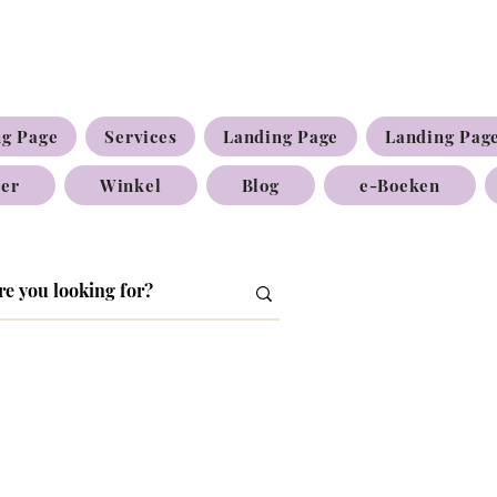
ng Page
Services
Landing Page
Landing Pag
ier
Winkel
Blog
e-Boeken