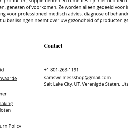
n producten, supplementen en remedies zijn niet bedoeld 
or hair and scalp
en, genezen of voorkomen. Ze worden alleen gedeeld voor 
orts healthy-looking nails
ing voor professioneel medisch advies, diagnose of behandel
nd firm-looking skin
t u beslissingen neemt over uw gezondheid of producten g
-------------
cinus communis)
Contact
r-loving nutrients including vitamin E,
e thought to support hydrated, firm-
 hair.
id
+1 801-263-1191
 Oil is always:
samswellnessshop@gmail.com
rwaarde
erve the oil’s integrity
Salt Lake City, UT, Verenigde Staten, Ut
hexane-free)
imer
aking
loten
-------------
urn Policy