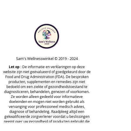
Unlock features like Quick Scan,
Inner Voice, Vitals Scan, Body
Systems Scan, and more for a
comprehensive look at your
health.
Sam's Wellnesswinkel ©
2019 - 2024
Let op
: De informatie en verklaringen op deze
website zijn niet geëvalueerd of goedgekeurd door de
Food and Drug Administration (FDA). De besproken
producten, supplementen en remedies zijn niet
bedoeld om een ziekte of gezondheidstoestand te
diagnosticeren, behandelen, genezen of voorkomen.
Ze worden alleen gedeeld voor informatieve
doeleinden en mogen niet worden gebruikt als
vervanging voor professioneel medisch advies,
diagnose of behandeling. Raadpleeg altijd een
gekwalificeerde zorgverlener voordat u beslissingen
neemt over uw gezondheid of producten gebruikt die
op deze site worden genoemd.