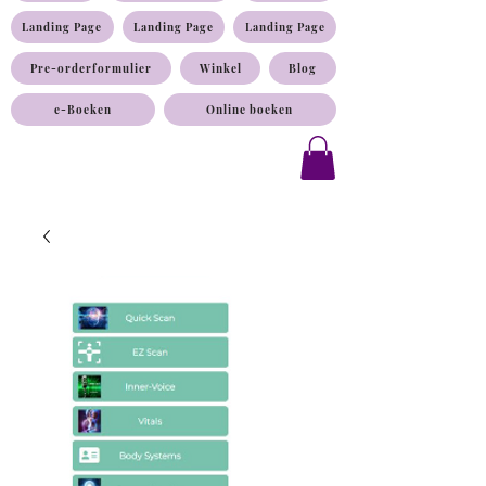
Landing Page
Landing Page
Landing Page
Pre-orderformulier
Winkel
Blog
e-Boeken
Online boeken