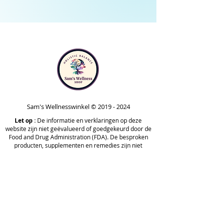
Sam's Wellnesswinkel ©
2019 - 2024
Let op
: De informatie en verklaringen op deze
website zijn niet geëvalueerd of goedgekeurd door de
Food and Drug Administration (FDA). De besproken
producten, supplementen en remedies zijn niet
bedoeld om een ziekte of gezondheidstoestand te
diagnosticeren, behandelen, genezen of voorkomen.
Ze worden alleen gedeeld voor informatieve
doeleinden en mogen niet worden gebruikt als
vervanging voor professioneel medisch advies,
diagnose of behandeling. Raadpleeg altijd een
gekwalificeerde zorgverlener voordat u beslissingen
neemt over uw gezondheid of producten gebruikt die