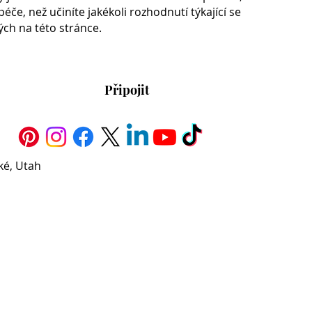
če, než učiníte jakékoli rozhodnutí týkající se
ch na této stránce.
Připojit
cké, Utah