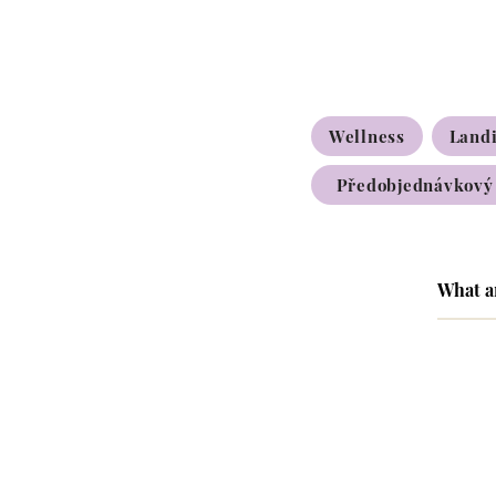
Wellness
Land
Předobjednávkový