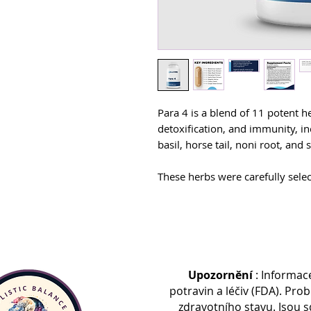
Para 4 is a blend of 11 potent 
detoxification, and immunity, in
basil, horse tail, noni root, and 
These herbs were carefully selec
help target a wide variety of mi
fungal, and viral loads.*
With sensitive individuals in mi
walnut hulls, which is a comm
boosting supplements.*
Upozornění
: Informac
potravin a léčiv (FDA). Pro
zdravotního stavu. Jsou 