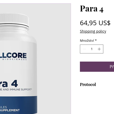
Para 4
64,95 US$
Shipping policy
Množství
*
Př
Protocol
Para 4 is included
Protocol and Pha
Protocol.
Note that Para 4 i