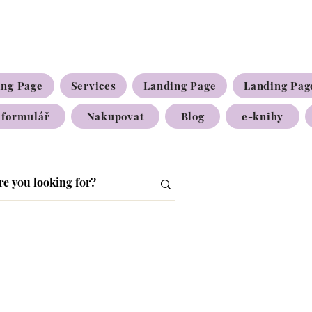
ing Page
Services
Landing Page
Landing Pag
 formulář
Nakupovat
Blog
e-knihy