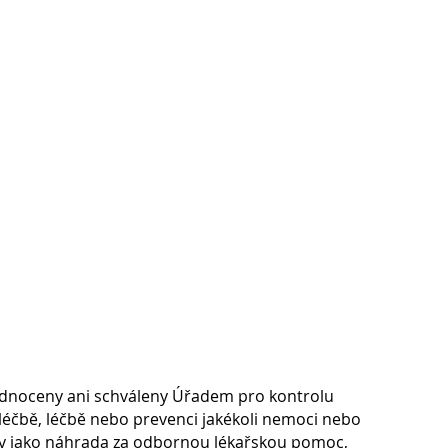
he protocols. Your healthcare
recommend taking it at
 based on your unique needs.
odnoceny ani schváleny Úřadem pro kontrolu
, léčbě, léčbě nebo prevenci jakékoli nemoci nebo
ány jako náhrada za odbornou lékařskou pomoc,