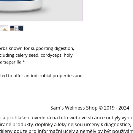
time outside of t
practitioner may 
different stages,
herbs known for supporting digestion,
cluding celery seed, cordyceps, holy
sarsaparilla.*
ted to offer antimicrobial properties and
croorganisms by reducing bacterial,
nd, Para 4 is formulated without black
Sam's Wellness Shop © 2019 - 2024
on ingredient found in many immune-
e a prohlášení uvedená na této webové stránce nebyly vyh
bírané produkty, doplňky a léky nejsou určeny k diagnostice
sdíleny pouze pro informační účely a neměly by být použív