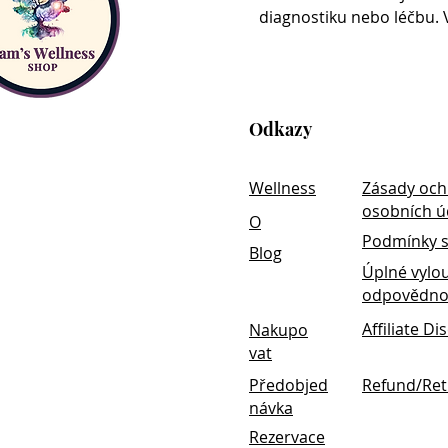
Formulated with BioActive 
diagnostiku nebo léčbu. V
BioActive Carbon® is a proprieta
cellular repair and the body’s na
BioActive Carbon® also helps pr
by stomach acid, so that they re
Odkazy
location in the body.
Wellness
Zásady och
osobních ú
O
Podmínky s
Blog
Úplné vylo
odpovědno
Affiliate Di
Nakupo
vat
Předobjed
Refund/Ret
návka
Rezervace