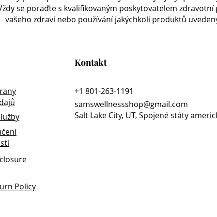
Carbon®
ždy se poraďte s kvalifikovaným poskytovatelem zdravotní pé
ry blend of fulvic acids that support
vašeho zdraví nebo používání jakýchkoli produktů uvedený
tural ability to detoxify.* With a low pH,
otect ingredients from being digested
main intact as they enter the desired
Kontakt
rany
+1 801-263-1191
dajů
samswellnessshop@gmail.com
Salt Lake City, UT, Spojené státy ameri
lužby
učení
sti
sclosure
urn Policy