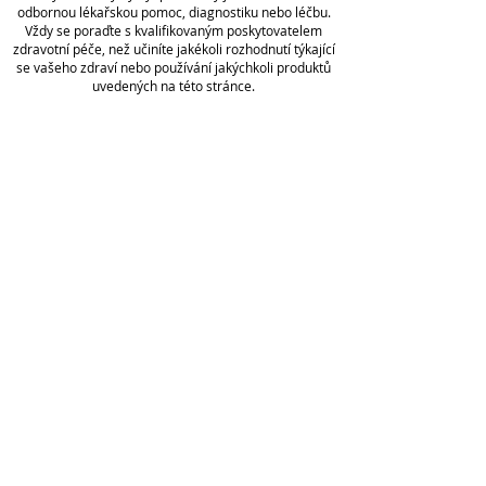
recommended daily dose.
odbornou lékařskou pomoc, diagnostiku nebo léčbu.
Vždy se poraďte s kvalifikovaným poskytovatelem
zdravotní péče, než učiníte jakékoli rozhodnutí týkající
se vašeho zdraví nebo používání jakýchkoli produktů
uvedených na této stránce.
Odkaz
y
Wellness
Zásady
ochrany
Blog
osobních
O
údajů
Předobje
Podmínky
dnávka
služby
Nakup
ovat
Úplné
Rezerv
vyloučení
ace
odpovědnos
online
ti
Affiliate