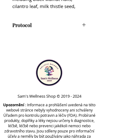
cilantro leaf, milk thistle seed,
suma root (Brazilian ginseng), and
sweet Annie plant (sweet
Protocol
wormwood).*
Together, these ingredients
IS-BART is included in Phase 5
support the body’s natural
of the Comprehensive Protocol.
immune defenses and
Note that IS-BART is safe to take
detoxification processes, while
at any point in time outside of
promoting energy production.*
the protocol. Your practitioner
may recommend taking it at
The liquid tincture format
different stages, based on your
promotes faster absorption and
unique needs.
maximum potency, as well as
Sam's Wellness Shop ©
2019 - 2024
allows for customized dosing. As a
Upozornění
concentrated tincture, IS-BART has
: Informace a prohlášení uvedená na této
webové stránce nebyly vyhodnoceny ani schváleny
higher potency than capsules.
Úřadem pro kontrolu potravin a léčiv (FDA). Probírané
For those who are sensitive, it’s
produkty, doplňky a léky nejsou určeny k diagnostice,
léčbě, léčbě nebo prevenci jakékoli nemoci nebo
recommended to start with a low
zdravotního stavu. Jsou sdíleny pouze pro informační
dose, gradually working up to the
účely a neměly by být používány jako náhrada za