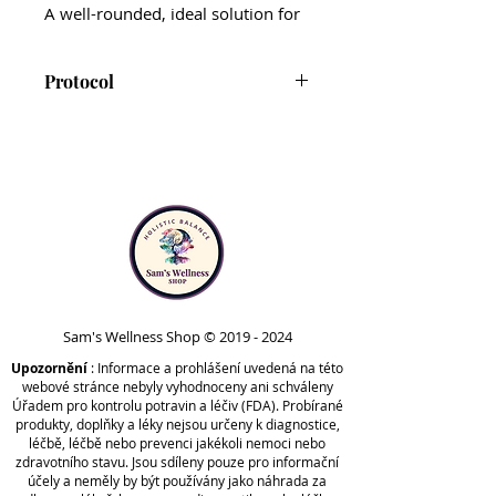
A well-rounded, ideal solution for
a healthy immune and
inflammatory response year-
Protocol
round, CytoImmune can be taken
at the early onset of symptoms,
CytoImmune is not presently
for seasonal immune support, and
included in the Comprehensive
during periods where immunity
or Foundational protocols.
may be weakened – such as when
However, it can be taken at any
traveling or experiencing stress.*
point in your health journey for
additional immune,
This cutting-edge formula features
cardiovascular, and respiratory
eight herbs that work
support.*
synergistically to support an
Always consult with a licensed
Sam's Wellness Shop ©
2019 - 2024
effective immune system and
healthcare practitioner before
Upozornění
inflammatory response, as well as
: Informace a prohlášení uvedená na této
webové stránce nebyly vyhodnoceny ani schváleny
adding a new supplement to
the respiratory system and healthy
Úřadem pro kontrolu potravin a léčiv (FDA). Probírané
your routine.
breathing in the face of modern-
produkty, doplňky a léky nejsou určeny k diagnostice,
léčbě, léčbě nebo prevenci jakékoli nemoci nebo
day health challenges.* It also aids
zdravotního stavu. Jsou sdíleny pouze pro informační
energy production and stamina,
účely a neměly by být používány jako náhrada za