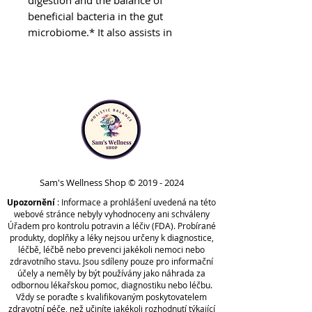
digestion and the balance of
beneficial bacteria in the gut
microbiome.* It also assists in
immune function, metabolism,
nutrient absorption, and the
body’s natural ability to detoxify.*
The supplements in this protocol
contain herbs and other nutrients
used traditionally to maintain
existing healthy blood sugar
levels, as well as offer glucose
metabolism and sugar cravings
Sam's Wellness Shop ©
2019 - 2024
support.*
Upozornění
: Informace a prohlášení uvedená na této
One month of drainage support
webové stránce nebyly vyhodnoceny ani schváleny
(via the Jumpstart Kit) is included
Úřadem pro kontrolu potravin a léčiv (FDA). Probírané
produkty, doplňky a léky nejsou určeny k diagnostice,
in this protocol to support
léčbě, léčbě nebo prevenci jakékoli nemoci nebo
mitochondrial function and the
zdravotního stavu. Jsou sdíleny pouze pro informační
body’s elimination pathways prior
účely a neměly by být používány jako náhrada za
odbornou lékařskou pomoc, diagnostiku nebo léčbu.
to initiating deeper cleansing.*
Vždy se poraďte s kvalifikovaným poskytovatelem
How It Works:
zdravotní péče, než učiníte jakékoli rozhodnutí týkající